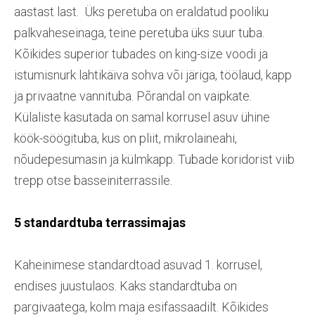
aastast last. Üks peretuba on eraldatud pooliku
palkvaheseinaga, teine peretuba üks suur tuba.
Kõikides superior tubades on king-size voodi ja
istumisnurk lahtikäiva sohva või järiga, töölaud, kapp
ja privaatne vannituba. Põrandal on vaipkate.
Külaliste kasutada on samal korrusel asuv ühine
köök-söögituba, kus on pliit, mikrolaineahi,
nõudepesumasin ja külmkapp. Tubade koridorist viib
trepp otse basseiniterrassile.
5 standardtuba terrassimajas
Kaheinimese standardtoad asuvad 1. korrusel,
endises juustulaos. Kaks standardtuba on
pargivaatega, kolm maja esifassaadilt. Kõikides