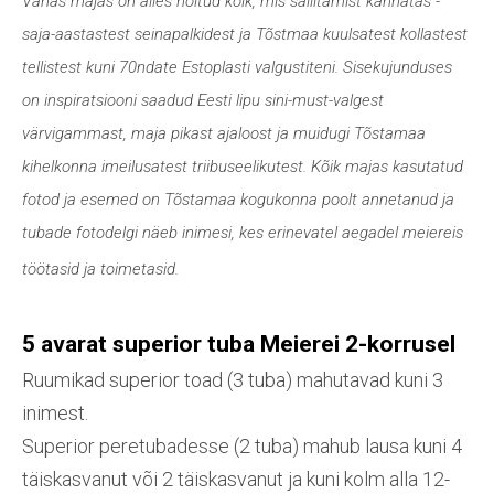
Vanas majas on alles hoitud kõik, mis säilitamist kannatas -
saja-aastastest seinapalkidest ja Tõstmaa kuulsatest kollastest
tellistest kuni 70ndate Estoplasti valgustiteni. Sisekujunduses
on inspiratsiooni saadud Eesti lipu sini-must-valgest
värvigammast, maja pikast ajaloost ja muidugi Tõstamaa
kihelkonna imeilusatest triibuseelikutest. Kõik majas kasutatud
fotod ja esemed on Tõstamaa kogukonna poolt annetanud ja
tubade fotodelgi näeb inimesi, kes erinevatel aegadel meiereis
töötasid ja toimetasid.
5 avarat superior tuba Meierei 2-korrusel
Ruumikad superior toad (3 tuba) mahutavad kuni 3
inimest.
Superior peretubadesse (2 tuba) mahub lausa kuni 4
täiskasvanut või 2 täiskasvanut ja kuni kolm alla 12-