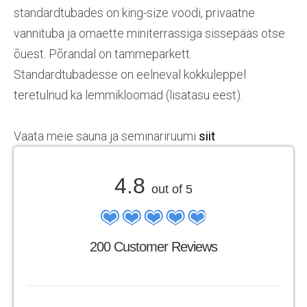
standardtubades on king-size voodi, privaatne
vannituba ja omaette miniterrassiga sissepääs otse
õuest. Põrandal on tammeparkett.
Standardtubadesse on eelneval kokkuleppel
teretulnud ka lemmikloomad (lisatasu eest).
Vaata meie sauna ja seminariruumi
siit
4.8
out of 5
200 Customer Reviews