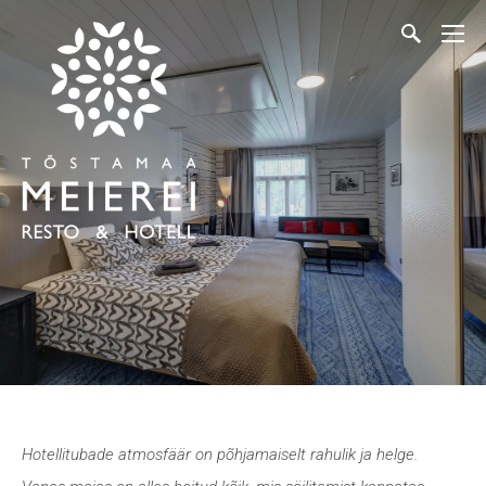
Hotellitubade atmosfäär on põhjamaiselt rahulik ja helge.