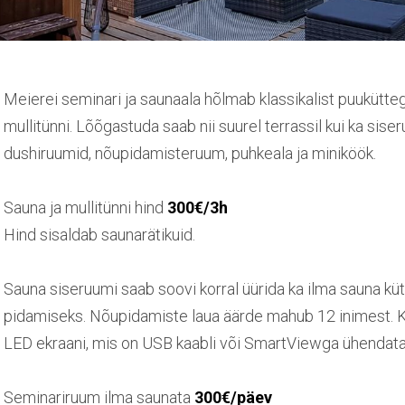
Meierei seminari ja saunaala hõlmab klassikalist puuküt
mullitünni. Lõõgastuda saab nii suurel terrassil kui ka sis
dushiruumid, nõupidamisteruum, puhkeala ja miniköök.
Sauna ja mullitünni hind
300€/3h
Hind sisaldab saunarätikuid.
Sauna siseruumi saab soovi korral üürida ka ilma sauna k
pidamiseks. Nõupidamiste laua äärde mahub 12 inimest. Ka
LED ekraani, mis on USB kaabli või SmartViewga ühenda
Seminariruum ilma saunata
300€/päev