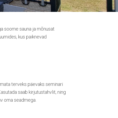
tega soome sauna ja mõnusat
eruumides, kus paiknevad
ütmata terveks päevaks seminari
sutada saab kirjutustahvlit, ning
tav oma seadmega.